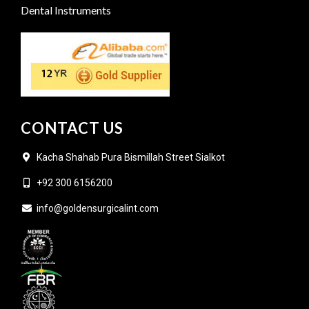
Dental Instruments
CONTACT US
Kacha Shahab Pura Bismillah Street Sialkot
+92 300 6156200
info@goldensurgicalint.com