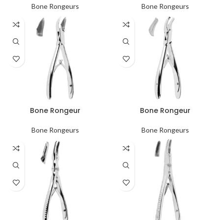
Bone Rongeurs
Bone Rongeurs
Bone Rongeur
Bone Rongeur
Bone Rongeurs
Bone Rongeurs